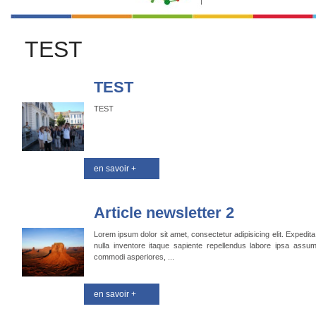
TEST
TEST
TEST
en savoir +
Article newsletter 2
Lorem ipsum dolor sit amet, consectetur adipisicing elit. Expedita,
nulla inventore itaque sapiente repellendus labore ipsa assume
commodi asperiores, ...
en savoir +