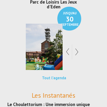
irs Les Jeux
Exposition "Lucien Jonas -
Exposition 
den
Au pays du charbon ...
de bleu
JUSQU'AU
JUSQU'AU
30
21
SEPTEMBRE
SEPTEMBRE
Tout l'agenda
Les Instantanés
Le Choulettorium : Une immersion unique