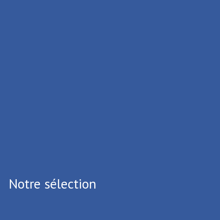
ISME DE LA PORTE DU HAINAUT
ux Cedex
.39.65
.05.64
i vous souhaitez vous désinscrire,
Cliquez ici
Notre sélection