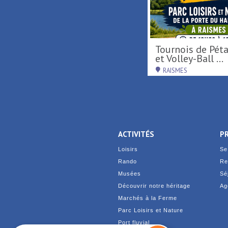
Tournois de Pétanque
De Terre & de Feu en
 au Parc
et Volley-Ball ...
Ha
RAISMES
D
ACTIVITÉS
P
Loisirs
Se
Rando
Re
Musées
Sé
Découvrir notre héritage
Ag
Marchés à la Ferme
Parc Loisirs et Nature
Port fluvial