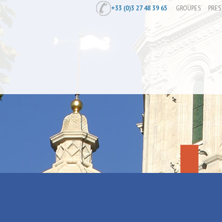
+33 (0)3 27 48 39 65
GROUPES
PRES
Accueil
/
Test
Test