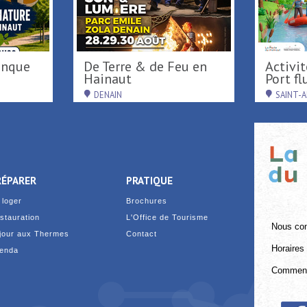
Activités nautiques au
inaut
Port fluvial ...
ENAIN
SAINT-AMAND-LES-EAUX
RÉPARER
PRATIQUE
 loger
Brochures
stauration
L'Office de Tourisme
Nous con
jour aux Thermes
Contact
Horaires 
enda
Comment