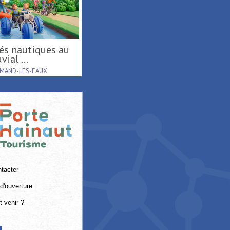
Tournée d'été région
Rencontre avec Félix
Hauts-de-France ...
Bisiaux et Audr
RAISMES
SAINT-AMAND-LES-
tacter
d'ouverture
 venir ?