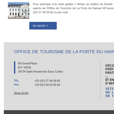
Pour participer à la visite guidée « Venise au théâtre de Denain »
auprès de l’Office de Tourisme de La Porte du Hainaut 48 heures
(0)3 27 48 39 65 ou par mail ...
en savoir +
OFFICE DE TOURISME DE LA PORTE DU HAI
89 Grand’Place
B.P. 30191
59734 Saint-Amand-les-Eaux Cedex
TEL.
+33 (0)3.27.48.39.65
FAX.
+33 (0)3.59.62.05.64
Nous écrire