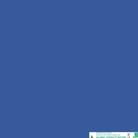
OFFICE DE TOUR
89 Grand’Place
B.P. 30191
59734 Saint-Amand-les-Ea
TEL.
+33 (0)3.27.48
FAX.
+33 (0)3.59.62
Nous écrire
S