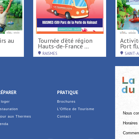
Tournée d'été région
Activités nautiques au
Hauts-de-France ...
Port flu
RAISMES
SAINT-
RÉPARER
PRATIQUE
 loger
Brochures
stauration
L'Office de Tourisme
Nous con
jour aux Thermes
Contact
Horaires 
enda
Comment