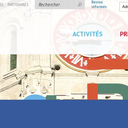
Restez
SE
PARTENAIRES
informés
ACTIVITÉS
PR
e et brunch
Parc de Loisirs Les Jeu