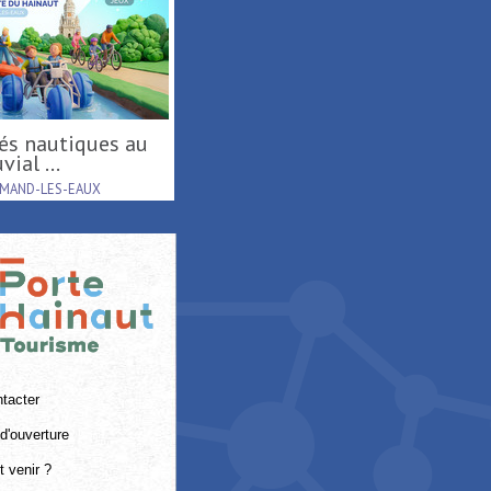
vial ...
AMAND-LES-EAUX
tacter
d'ouverture
 venir ?