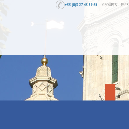
+33 (0)3 27 48 39 65
GROUPES
PRES
Accueil
/
Visite guidée et brunch
Visite guidé