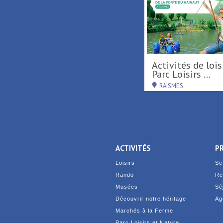
Carillonnades 2026
Activités de loisirs au
Parc Loisirs ...
SAINT-AMAND-LES-EAUX
RAISMES
ACTIVITÉS
P
Loisirs
Se
Rando
Re
Musées
Sé
Découvrir notre héritage
Ag
Marchés à la Ferme
Parc Loisirs et Nature