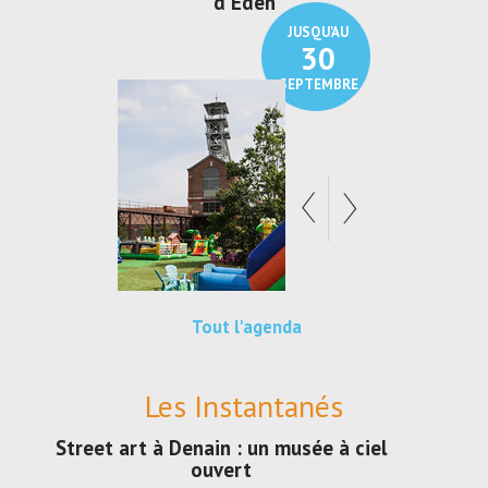
d'Eden
Au pays du charbon ...
JUSQU'AU
JUSQU'AU
30
21
SEPTEMBRE
SEPTEMBRE
Tout l'agenda
Les Instantanés
Street art à Denain : un musée à ciel
ouvert