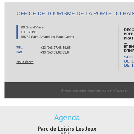
OFFICE DE TOURISME DE LA PORTE DU HAI
89 Grand’Place
B.P. 30191
59734 Saint-Amand-les-Eaux Cedex
TEL.
+33 (0)3.27.48.39.65
FAX.
+33 (0)3.59.62.05.64
Nous écrire
Si vous souhaitez vous désinscrire,
Cliquez ici
Agenda
de Loisirs Les Jeux
Exposition "Lucien Jonas -
Expos