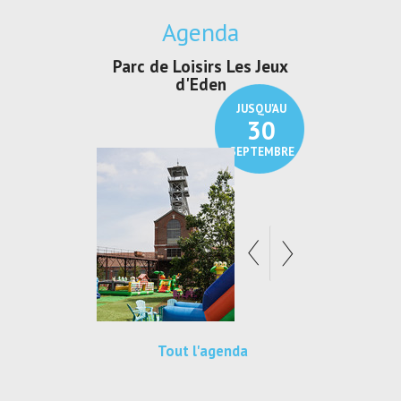
Agenda
 de Loisirs Les Jeux
Exposition "Lucien Jonas -
Expo
d'Eden
Au pays du charbon ...
JUSQU'AU
JUSQU'AU
30
21
SEPTEMBRE
SEPTEMBRE
Tout l'agenda