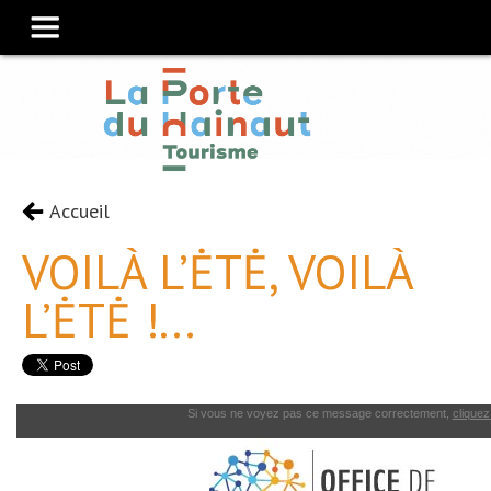
Accueil
VOILÀ L’ĖTĖ, VOILÀ
L’ĖTĖ !...
Si vous ne voyez pas ce message correctement,
cliquez 