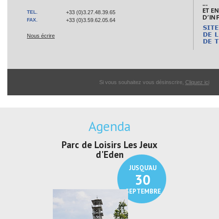
TEL.
+33 (0)3.27.48.39.65
FAX.
+33 (0)3.59.62.05.64
Nous écrire
Si vous souhaitez vous désinscrire,
Cliquez ici
Agenda
irs Les Jeux
Exposition "Lucien Jonas -
Exposition 
den
Au pays du charbon ...
de bleu
JUSQU'AU
JUSQU'AU
30
21
SEPTEMBRE
SEPTEMBRE