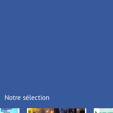
ISME DE LA PORTE DU HAINAUT
ux Cedex
.39.65
.05.64
i vous souhaitez vous désinscrire,
Cliquez ici
Notre sélection