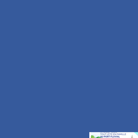
OFFICE DE TOUR
89 Grand’Place
B.P. 30191
59734 Saint-Amand-les-Ea
TEL.
+33 (0)3.27.48
FAX.
+33 (0)3.59.62
Nous écrire
S