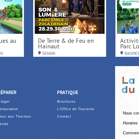
De Terre & de Feu en
Activités de loisirs au
Hainaut
Parc Loi
UX
DENAIN
RAISME
RÉPARER
PRATIQUE
 loger
Brochures
stauration
L'Office de Tourisme
Nous con
jour aux Thermes
Contact
Horaires 
enda
Comment