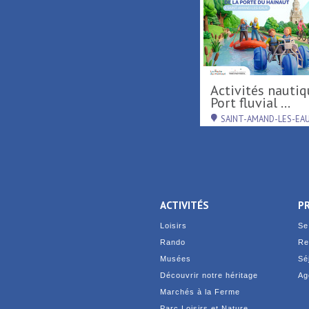
Tournée d'été région
Activités nautiques au
Hauts-de-France ...
Port fluvial ...
RAISMES
SAINT-AMAND-LES-EA
ACTIVITÉS
P
Loisirs
Se
Rando
Re
Musées
Sé
Découvrir notre héritage
Ag
Marchés à la Ferme
Parc Loisirs et Nature