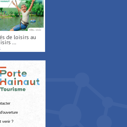
sirs ...
S
tacter
d'ouverture
 venir ?