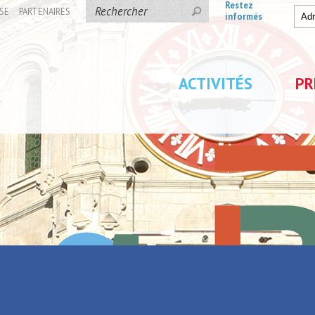
Restez
SE
PARTENAIRES
informés
ACTIVITÉS
PR
samedi
 Bassin Rond ce samedi