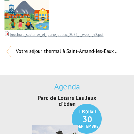
brochure_scolaires_et_jeune_public_2026_-_web_-_v2.pdf
Votre séjour thermal à Saint-Amand-les-Eaux ...
Agenda
Parc de Loisirs Les Jeux
Exposition "
d'Eden
Au pays du
JUSQU'AU
30
SEPTEMBRE