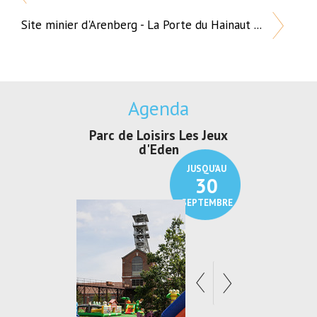
Site minier d'Arenberg - La Porte du Hainaut ...
Agenda
 de Loisirs Les Jeux
Exposition "Lucien Jonas -
Expo
d'Eden
Au pays du charbon ...
JUSQU'AU
JUSQU'AU
30
21
SEPTEMBRE
SEPTEMBRE