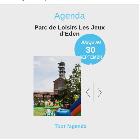
Agenda
Parc de Loisirs Les Jeux
Expositi
d'Eden
Jonas - 
char
JUSQU'AU
30
SEPTEMBR
E
Tout l'agenda