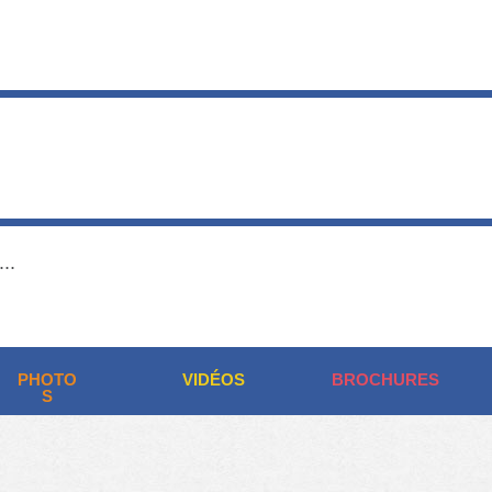
..
PHOTO
VIDÉOS
BROCHURES
S