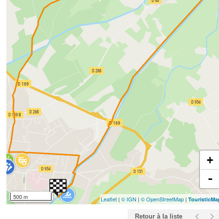
+
-
500 m
Leaflet
|
© IGN
|
© OpenStreetMap
|
TouristicM
Retour à la liste