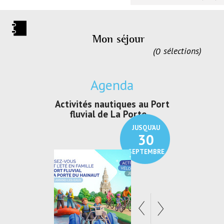
Mon séjour
0
sélections
Agenda
uelque chose
Activités nautiques au Port
Activités de
 au CRP/
fluvial de La Porte ...
Loisirs e
JUSQU'AU
JUSQU'AU
11
30
OCTOBRE
SEPTEMBRE