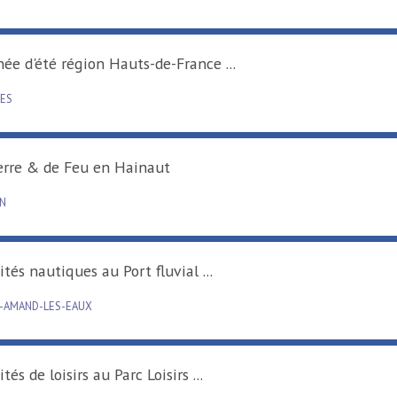
Tournée d'été région Hauts-de-France ...
RAISMES
De Terre & de Feu en Hainaut
DENAIN
Activités nautiques au Port fluvial ...
SAINT-AMAND-LES-EAUX
Activités de loisirs au Parc Loisirs ...