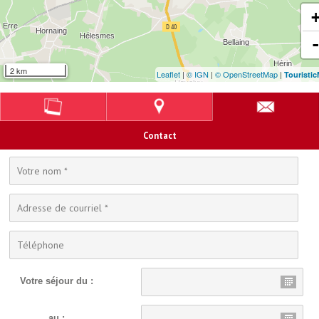
2 km
Leaflet
|
© IGN
|
© OpenStreetMap
|
Touristi
Contact
Votre séjour du :
au :