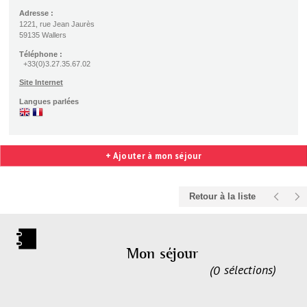
Adresse :
1221, rue Jean Jaurès
59135 Wallers
Téléphone :
+33(0)3.27.35.67.02
Site Internet
Langues parlées
+ Ajouter à mon séjour
Retour à la liste
Mon séjour
0
sélections