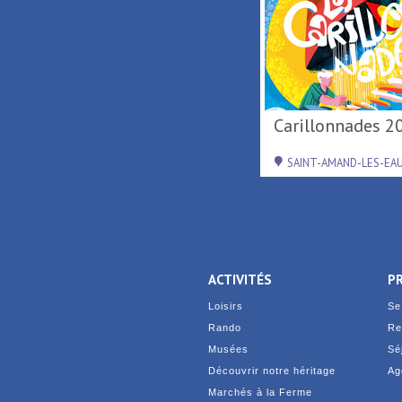
Activités de loisirs au
Carillonnades 2
Parc Loisirs ...
RAISMES
SAINT-AMAND-LES-EA
ACTIVITÉS
P
Loisirs
Se
Rando
Re
Musées
Sé
Découvrir notre héritage
Ag
Marchés à la Ferme