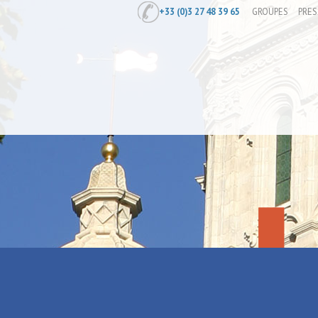
+33 (0)3 27 48 39 65
GROUPES
PRES
Accueil
/
Préparer
/
Restauration
/
La 
La Source