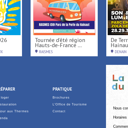
026
Tournée d'été région
De Terre & de Feu en
Hauts-de-France ...
Hainau
UX
RAISMES
DENAIN
RÉPARER
PRATIQUE
 loger
Brochures
stauration
L'Office de Tourisme
Nous con
jour aux Thermes
Contact
Horaires 
enda
Comment