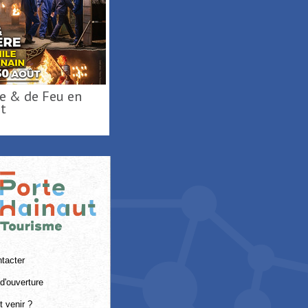
t
tacter
d'ouverture
 venir ?