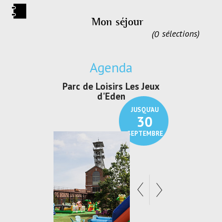
Mon séjour
0
sélections
Agenda
oisirs Les Jeux
Exposition "Lucien Jonas -
Exposit
d'Eden
Au pays du charbon ...
de 
JUSQU'AU
JUSQU'AU
30
21
SEPTEMBRE
SEPTEMBRE