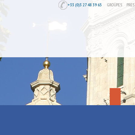
+33 (0)3 27 48 39 65
GROUPES
PRES
Accueil
/
Préparer
/
Agences de locati
Bistrot de Pa