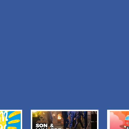
 :
J'aimerais recevoir les informations de :
TE DU
BISTROT DE PARIS
tion
+ Ajouter à mon séjour
Retour à la liste