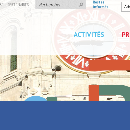
Restez
SE
PARTENAIRES
informés
ACTIVITÉS
PR
ons
/
Appart'hôtels
/
Bistrot de Paris
ris
Retour à la liste