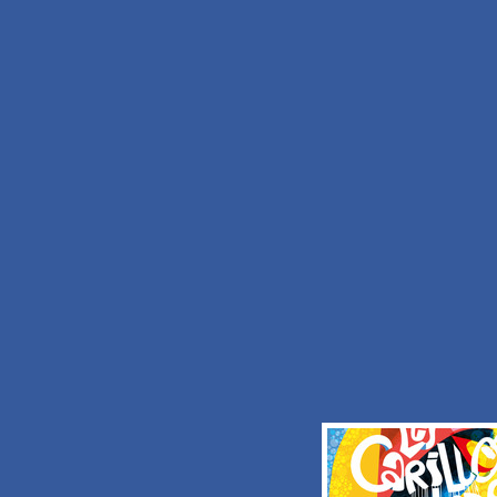
J'aimerais recevoir les informations de
OFFICE DE TOURISME DE LA POR
HAINAUT
Consulter les
termes et conditions d'utilisa