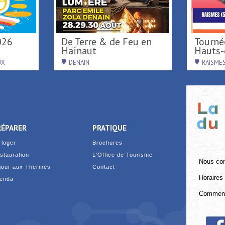
Tournée d'été région
ainaut
Hauts-de-France ...
DENAIN
RAISMES
RÉPARER
PRATIQUE
 loger
Brochures
stauration
L'Office de Tourisme
Nous con
jour aux Thermes
Contact
Horaires 
enda
Comment