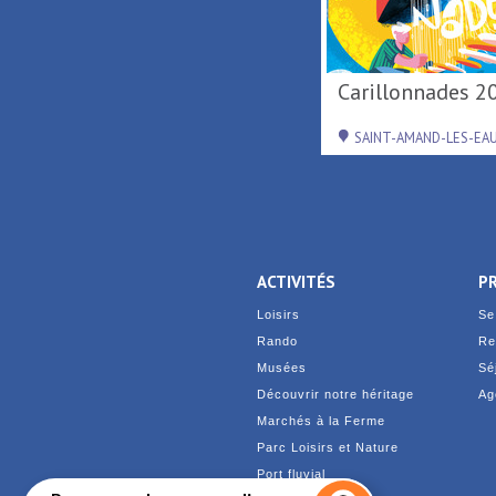
Carillonnades 2026
De Terre & de Feu en
H
SAINT-AMAND-LES-EAUX
ACTIVITÉS
P
Loisirs
Se
Rando
Re
Musées
Sé
Découvrir notre héritage
Ag
Marchés à la Ferme
Parc Loisirs et Nature
Port fluvial