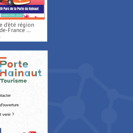
Activités nautiques au
Activités de loisirs au
Port fluvial ...
Parc Loisirs ...
SAINT-AMAND-LES-EAUX
RAISMES
tacter
d'ouverture
 venir ?