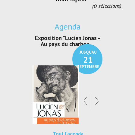
0
sélections
Agenda
irs Les Jeux
Exposition "Lucien Jonas -
Exposition 
den
Au pays du charbon ...
de bleu
JUSQU'AU
JUSQU'AU
30
21
SEPTEMBRE
SEPTEMBRE
Tout l'agenda