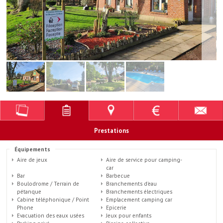
Prestations
Équipements
Aire de jeux
Aire de service pour camping-
car
Bar
Barbecue
Boulodrome / Terrain de
Branchements d'eau
pétanque
Branchements électriques
Cabine téléphonique / Point
Emplacement camping car
Phone
Epicerie
Evacuation des eaux usées
Jeux pour enfants