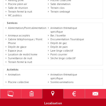
Parking privé
Piscine collective
Piscine plein air
Salle d'animation
Salle de réunion
Terrain clos
Terrain fermé la nuit
Terrain ombragé
WC publics
Services
Alimentation/Point alimentation
Animation thématique
spécifique
Animaux acceptés
Bar / buvette
Cabine téléphonique / Point
Documentation Touristique
Phone
Dépôt de gaz
Dépôt de glace
Dépôt de pain
Espace jeux
Lave linge collectif
Location de mobil home
Point courrier
Surveillance de nuit
Sèche linge collectif
Terrain fermé la nuit
Activités
Animation
Animation thématique
spécifique
Piscine collective
Soirées-animations
Localisation