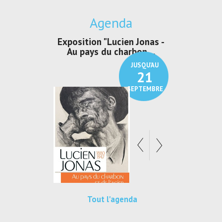
Agenda
irs Les Jeux
Exposition "Lucien Jonas -
Exposition 
den
Au pays du charbon ...
de bleu
JUSQU'AU
JUSQU'AU
30
21
SEPTEMBRE
SEPTEMBRE
Tout l'agenda