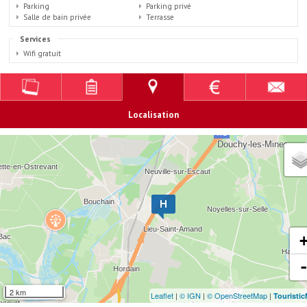
Parking
Parking privé
Salle de bain privée
Terrasse
Services
Wifi gratuit
Localisation
2 km
Leaflet
|
© IGN
|
© OpenStreetMap
|
Touristi