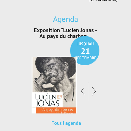
Agenda
irs Les Jeux
Exposition "Lucien Jonas -
Exposition 
den
Au pays du charbon ...
de bleu
JUSQU'AU
JUSQU'AU
30
21
SEPTEMBRE
SEPTEMBRE
Tout l'agenda