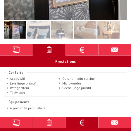
Prestations
Conforts
Accès Wifi
Cuisine - coin cuisine
Lave linge privatif
Micro-ondes
Réfrigérateur
Sèche linge privatif
Télévision
Équipements
A proximité propriétaire