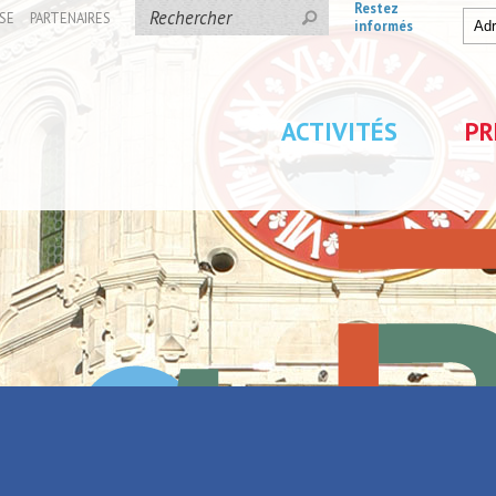
Restez
SE
PARTENAIRES
informés
ACTIVITÉS
PR
ons
/
Locations de vacances
/
Au repos de la fontaine
la fontaine
Retour à la liste