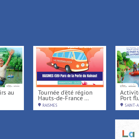
+ Ajouter à mon séjour
Retour à la liste
Tournée d'été région
Activités nautiques au
Hauts-de-France ...
Port flu
RAISMES
SAINT-