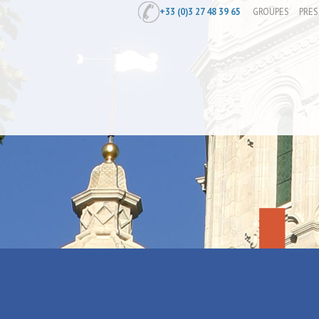
+33 (0)3 27 48 39 65
GROUPES
PRES
Accueil
/
Préparer
/
Agences de locati
Au repos de 