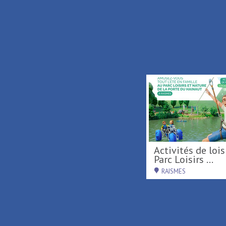
Carillonnades 2026
Activités de loisirs au
Parc Loisirs ...
SAINT-AMAND-LES-EAUX
RAISMES