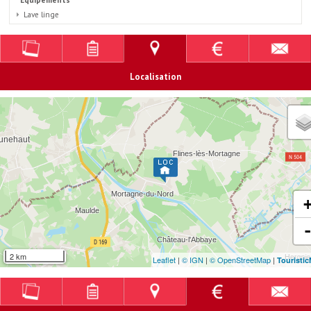
Lave linge
Localisation
2 km
Leaflet
|
© IGN
|
© OpenStreetMap
|
Touristi