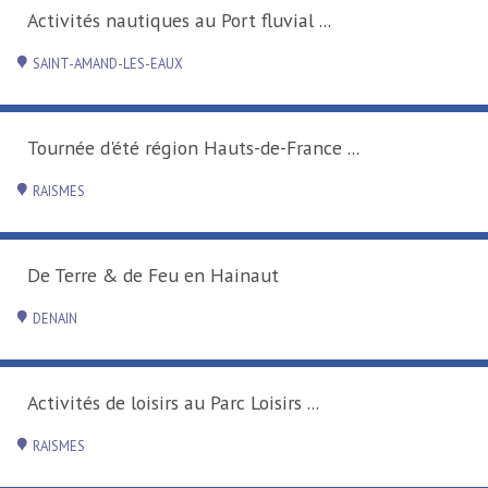
vial ...
-France ...
t
irs ...