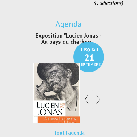
0
sélections
Agenda
irs Les Jeux
Exposition "Lucien Jonas -
Exposition 
den
Au pays du charbon ...
de bleu
JUSQU'AU
JUSQU'AU
30
21
SEPTEMBRE
SEPTEMBRE
Tout l'agenda