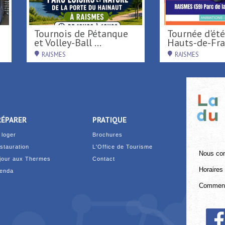
2026
De Terre & de Feu en
Concert de
Hainaut
Diplo
Loisirs
AUX
DENAIN
RAISM
RÉPARER
PRATIQUE
 loger
Brochures
stauration
L'Office de Tourisme
Nous con
jour aux Thermes
Contact
Horaires 
enda
Comment