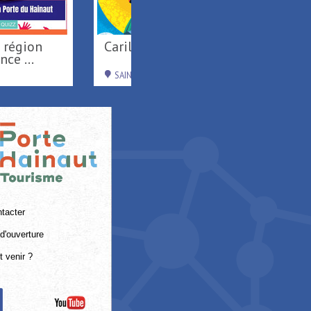
Activités nautiques au
matico au Parc
Port fluvial ...
 ...
SAINT-AMAND-LES-EAUX
ES
tacter
d'ouverture
 venir ?