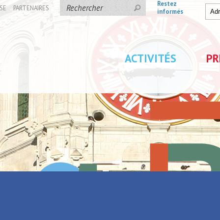
Restez
SE
PARTENAIRES
informés
ACTIVITÉS
PR
ons
/
Locations de vacances
/
Le Refuge de Louise
e Louise
Retour à la liste