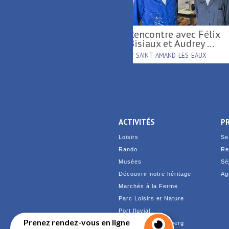
Tournée d'été région
Carillonnades 
Hauts-de-France ...
RAISMES
SAINT-AMAND-LES-E
ACTIVITÉS
P
Loisirs
Se
Rando
Re
Musées
Sé
Découvrir notre héritage
Ag
Marchés à la Ferme
Parc Loisirs et Nature
Port fluvial
Prenez rendez-vous en ligne
Site minier d'Arenberg