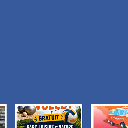
 :
J'aimerais recevoir les informations de :
TE DU
LE REFUGE DE LOUISE
tion
+ Ajouter à mon séjour
Retour à la liste