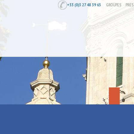
+33 (0)3 27 48 39 65
GROUPES
PRES
Accueil
/
Préparer
/
Agences de locati
Le Refuge d