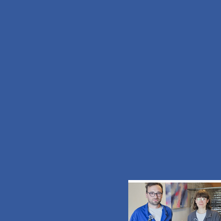
J'aimerais recevoir les informations de
OFFICE DE TOURISME DE LA POR
HAINAUT
Consulter les
termes et conditions d'utilisa