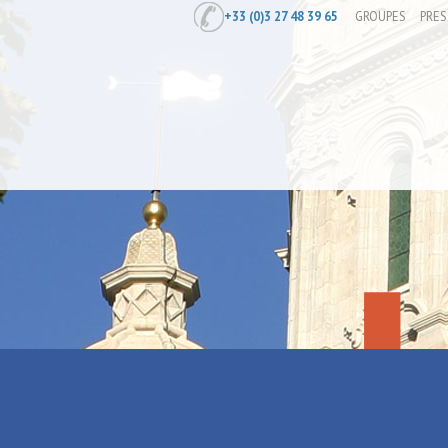
+33 (0)3 27 48 39 65
GROUPES
PRES
Accueil
/
Programmation UperMiam sur
Programmat