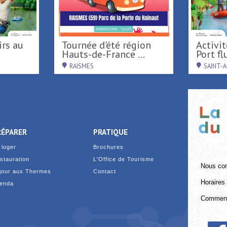
Tournée d'été région
Activités nautiques au
Hauts-de-France ...
Port flu
RAISMES
SAINT-
RÉPARER
PRATIQUE
 loger
Brochures
stauration
L'Office de Tourisme
Nous con
jour aux Thermes
Contact
Horaires 
enda
Comment