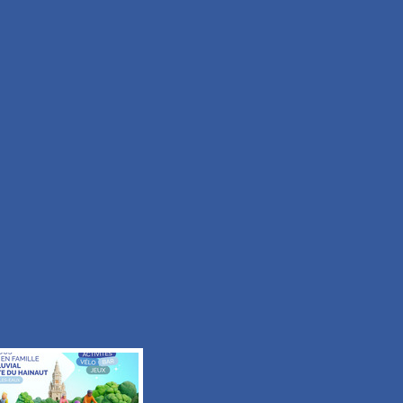
Facile
Durée 50min
Tous les itinéraires