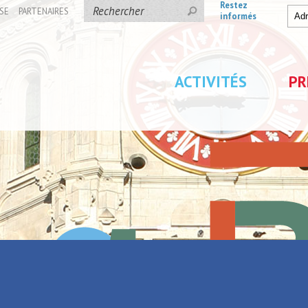
Restez
SE
PARTENAIRES
informés
ACTIVITÉS
PR
 La Porte du Hainaut
ion UperMiam sur La
Parc de Loisirs