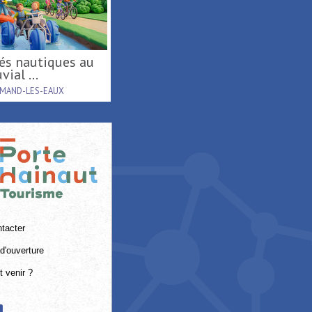
vial ...
AMAND-LES-EAUX
tacter
d'ouverture
 venir ?