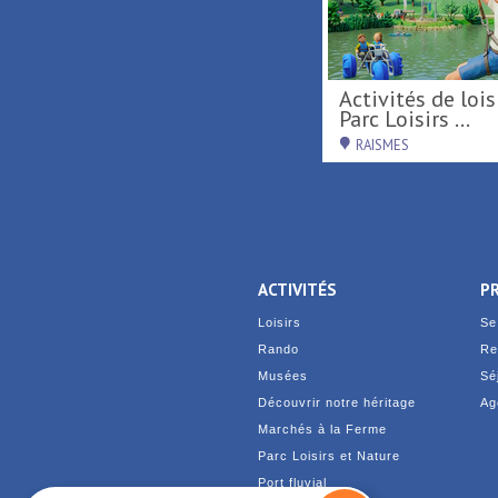
De Terre & de Feu en
Activités de loisirs au
Hainaut
Parc Loisirs ...
DENAIN
RAISMES
ACTIVITÉS
P
Loisirs
Se
Rando
Re
Musées
Sé
Découvrir notre héritage
Ag
Marchés à la Ferme
Parc Loisirs et Nature
Port fluvial