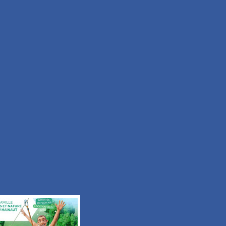
Moyen
Durée 2h15
Tous les itinéraires