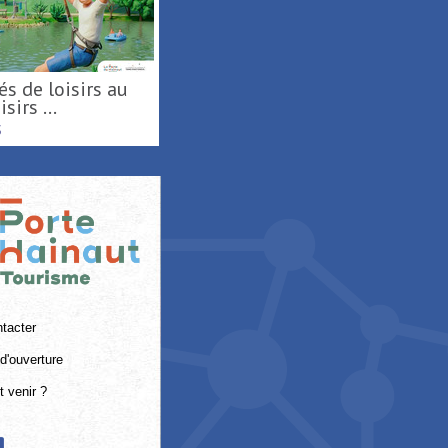
sirs ...
S
tacter
d'ouverture
 venir ?