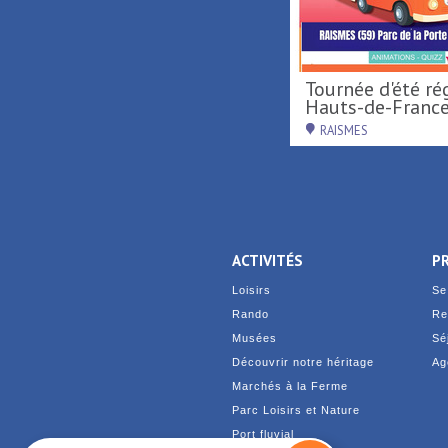
Activités nautiques au
Tournée d'été région
Port fluvial ...
Hauts-de-France 
SAINT-AMAND-LES-EAUX
RAISMES
ACTIVITÉS
P
Loisirs
Se
Rando
Re
Musées
Sé
Découvrir notre héritage
Ag
Marchés à la Ferme
Parc Loisirs et Nature
Port fluvial