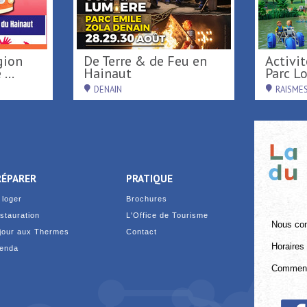
De Terre & de Feu en
Activités de loisirs au
...
Hainaut
Parc Loi
DENAIN
RAISME
RÉPARER
PRATIQUE
 loger
Brochures
stauration
L'Office de Tourisme
Nous con
jour aux Thermes
Contact
Horaires 
enda
Comment