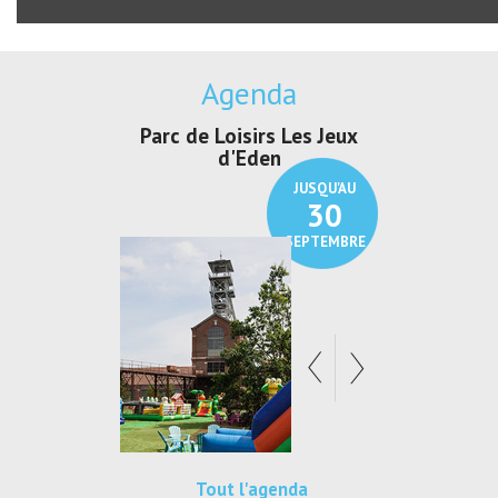
Agenda
irs Les Jeux
Exposition "Lucien Jonas -
Exposition 
den
Au pays du charbon ...
de bleu
JUSQU'AU
JUSQU'AU
30
21
SEPTEMBRE
SEPTEMBRE
Tout l'agenda