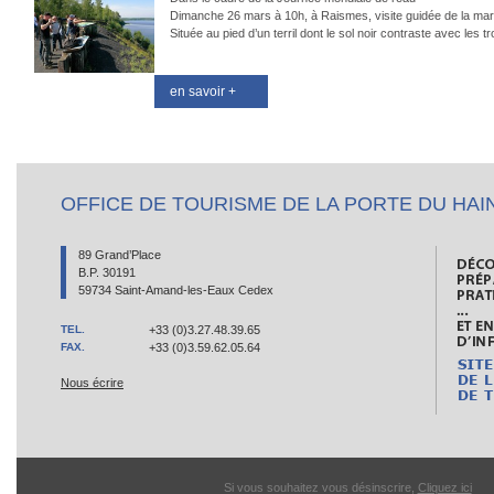
Dimanche 26 mars à 10h, à Raismes, visite guidée de la ma
Située au pied d’un terril dont le sol noir contraste avec les t
en savoir +
OFFICE DE TOURISME DE LA PORTE DU HAI
89 Grand’Place
B.P. 30191
59734 Saint-Amand-les-Eaux Cedex
TEL.
+33 (0)3.27.48.39.65
FAX.
+33 (0)3.59.62.05.64
Nous écrire
Si vous souhaitez vous désinscrire,
Cliquez ici