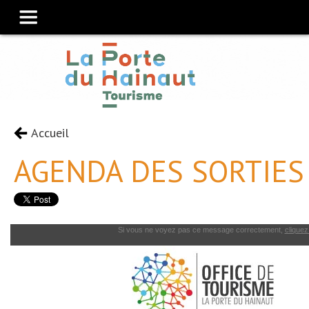
Accueil
AGENDA DES SORTIES
Si vous ne voyez pas ce message correctement,
cliquez 