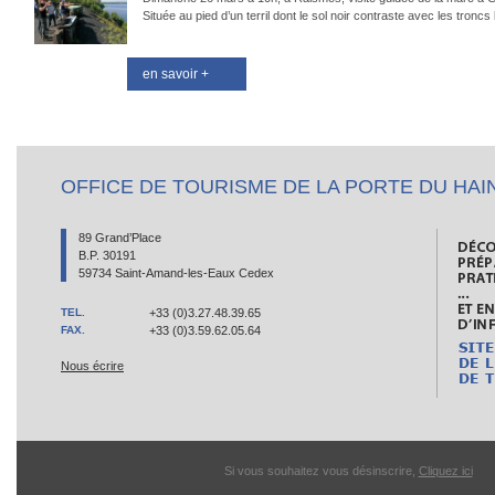
Située au pied d’un terril dont le sol noir contraste avec les troncs
en savoir +
OFFICE DE TOURISME DE LA PORTE DU HAI
89 Grand’Place
B.P. 30191
59734 Saint-Amand-les-Eaux Cedex
TEL.
+33 (0)3.27.48.39.65
FAX.
+33 (0)3.59.62.05.64
Nous écrire
Si vous souhaitez vous désinscrire,
Cliquez ici