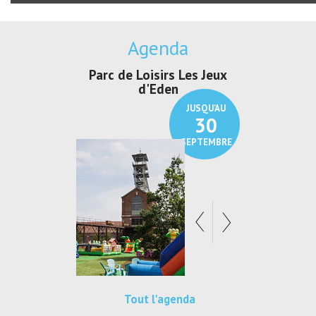
Agenda
irs Les Jeux
Exposition "Lucien Jonas -
Exposition 
den
Au pays du charbon ...
de bleu
JUSQU'AU
JUSQU'AU
30
21
SEPTEMBRE
SEPTEMBRE
Tout l'agenda