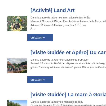
[Activité] Land Art
Dans le cadre de la journée internationale des forêts
Mercredi 22 mars à 15h, au Parc Loisirs et Nature de la Porte du 
Art avec Rhizome & Horizon, pour les 7 - 10 ans.
À ...
en savoir +
[Visite Guidée et Apéro] Du car
Dans le cadre de la Journée nationale du fromage
Samedi 25 mars à 16h30, au départ du site minier d’Arenberg, "
guidée "La vie quotidienne du mineur" puis à 18h, apéro au Carô. À
en savoir +
[Visite Guidée] La mare à Gori
Dans le cadre de la Journée mondiale de l’eau
Dimanche 26 mars à 10h, à Raismes, visite guidée de la mare à 