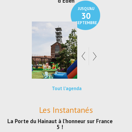
den
Au pays du charbon ...
de bleu
JUSQU'AU
JUSQU'AU
30
21
SEPTEMBRE
SEPTEMBRE
Tout l'agenda
Les Instantanés
La Porte du Hainaut à l’honneur sur France
5 !