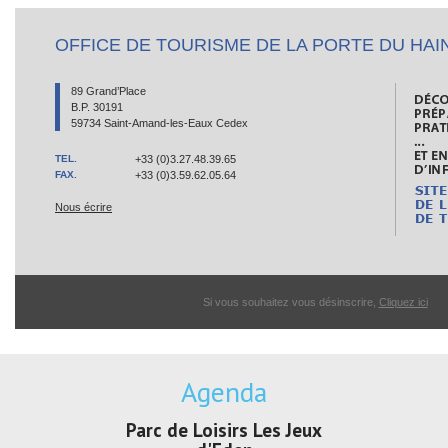
OFFICE DE TOURISME DE LA PORTE DU HAI
89 Grand’Place
B.P. 30191
59734 Saint-Amand-les-Eaux Cedex
TEL.
+33 (0)3.27.48.39.65
FAX.
+33 (0)3.59.62.05.64
Nous écrire
Si vous souhaitez vous désinscrire,
Cliquez ici
Agenda
irs Les Jeux
Exposition "Lucien Jonas -
Exposition 