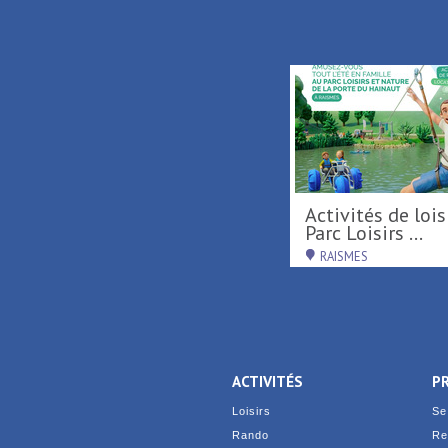
S
Carillonnades 2026
Activités de loisirs au
Parc Loisirs ...
SAINT-AMAND-LES-EAUX
RAISMES
ACTIVITÉS
P
Loisirs
Se
Rando
Re