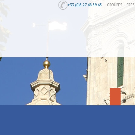
+33 (0)3 27 48 39 65
GROUPES
PRES
Accueil
/
À la découverte du site minie
À la découve