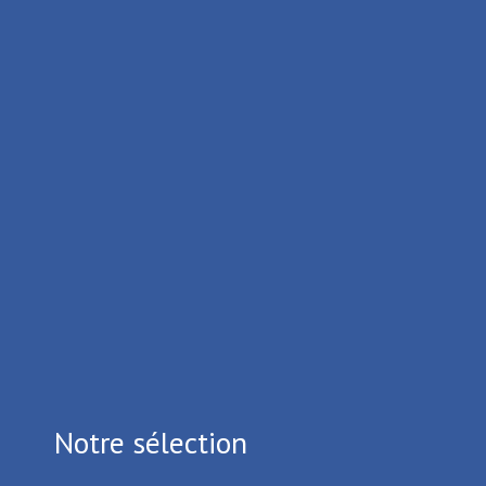
Moyen
Durée 2h15
Tous les itinéraires
Notre sélection