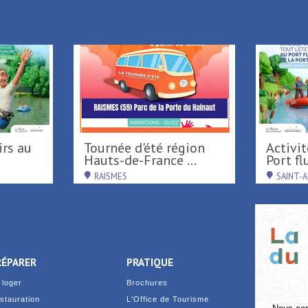
i vous souhaitez vous désinscrire,
Cliquez ici
Tournée d'été région
Activités nautiques au
Hauts-de-France ...
Port flu
RAISMES
SAINT-
RÉPARER
PRATIQUE
 loger
Brochures
stauration
L'Office de Tourisme