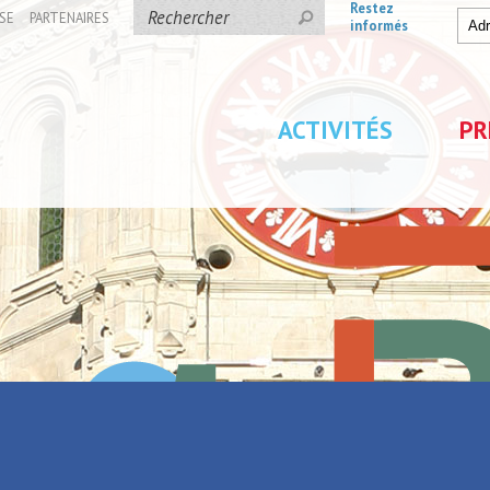
Restez
SE
PARTENAIRES
informés
ACTIVITÉS
PR
r d’Arenberg - La Porte du Hainaut
rte du site minier