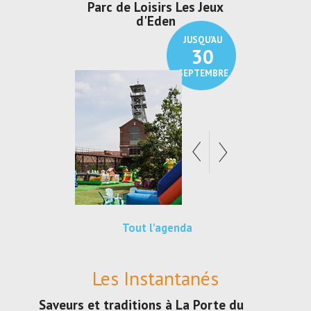
 Loisirs Les Jeux
Exposition "Lucien Jonas -
Exposi
d'Eden
Au pays du charbon ...
d
JUSQU'AU
JUSQU'AU
30
21
SEPTEMBRE
SEPTEMBRE
Tout l'agenda
Les Instantanés
Saveurs et traditions à La Porte du