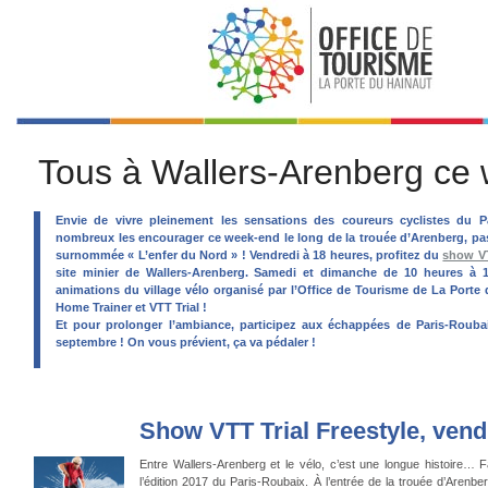
Tous à Wallers-Arenberg ce 
Envie de vivre pleinement les sensations des coureurs cyclistes du P
nombreux les encourager ce week-end le long de la trouée d’Arenberg, p
surnommée « L’enfer du Nord » ! Vendredi à 18 heures, profitez du
show VT
site minier de Wallers-Arenberg. Samedi et dimanche de 10 heures à 1
animations du village vélo organisé par l’Office de Tourisme de La Port
Home Trainer et VTT Trial !
Et pour prolonger l’ambiance, participez aux échappées de Paris-Roubai
septembre ! On vous prévient, ça va pédaler !
Show VTT Trial Freestyle, vend
Entre Wallers-Arenberg et le vélo, c’est une longue histoire…
l’édition 2017 du Paris-Roubaix. À l’entrée de la trouée d’Arenbe