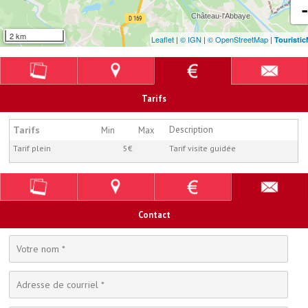
2 km
Leaflet
|
© IGN
|
© OpenStreetMap
|
Touristi
Tarifs
Tarifs
Description
Min
Max
Tarif plein
5€
Tarif visite guidée
Contact