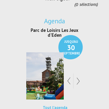
0
sélections
Agenda
irs Les Jeux
Exposition "Lucien Jonas -
Exposition 
den
Au pays du charbon ...
de bleu
JUSQU'AU
JUSQU'AU
30
21
SEPTEMBRE
SEPTEMBRE
Tout l'agenda