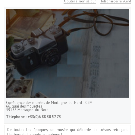
Ajouter à mon séjour
Télécharger la vCard
Confluence des musées de Mortagne-du-Nord – C2M
66, quai des Mouettes
59158
Mortagne-du-Nord
Téléphone :
+33(0)6 88 30 57 73
De toutes les époques, un musée qui déborde de trésors retraçant
l'histoire de la photo argentique !