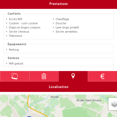
Prestations
Conforts
Accès Wifi
Chauffage
Cuisine - coin cuisine
Douche
Draps et linges compris
Lave linge privatif
Sèche cheveux
Sèche serviettes
Télévision
Équipements
Parking
Services
Wifi gratuit
Localisation