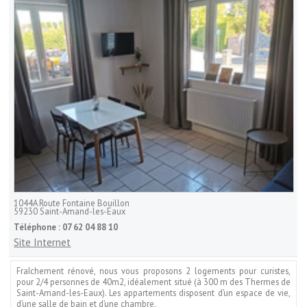
1044A Route Fontaine Bouillon
59230
Saint-Amand-les-Eaux
Téléphone :
07 62 04 88 10
Site Internet
Fraîchement rénové, nous vous proposons 2 logements pour curistes,
pour 2/4 personnes de 40m2, idéalement situé (à 300 m des Thermes de
Saint-Amand-les-Eaux). Les appartements disposent d’un espace de vie,
d’une salle de bain et d’une chambre.