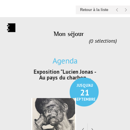
Retour à la liste
Mon séjour
0
sélections
Agenda
irs Les Jeux
Exposition "Lucien Jonas -
Exposition 
den
Au pays du charbon ...
de bleu
JUSQU'AU
JUSQU'AU
30
21
SEPTEMBRE
SEPTEMBRE