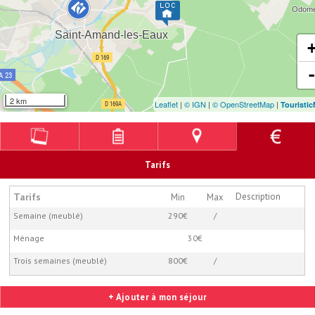
2 km
Leaflet
|
© IGN
|
© OpenStreetMap
|
Touristi
Tarifs
Tarifs
Description
Min
Max
Semaine (meublé)
290€
/
Ménage
30€
Trois semaines (meublé)
800€
/
+ Ajouter à mon séjour