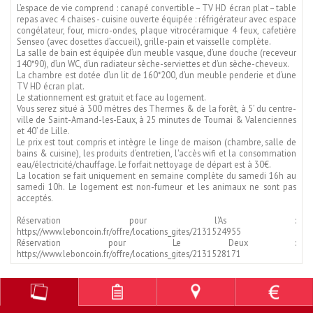
L’espace de vie comprend : canapé convertible – TV HD écran plat – table
repas avec 4 chaises - cuisine ouverte équipée : réfrigérateur avec espace
congélateur, four, micro-ondes, plaque vitrocéramique 4 feux, cafetière
Senseo (avec dosettes d’accueil), grille-pain et vaisselle complète.
La salle de bain est équipée d’un meuble vasque, d’une douche (receveur
140*90), d’un WC, d’un radiateur sèche-serviettes et d’un sèche-cheveux.
La chambre est dotée d’un lit de 160*200, d’un meuble penderie et d’une
TV HD écran plat.
Le stationnement est gratuit et face au logement.
Vous serez situé à 300 mètres des Thermes & de la forêt, à 5’ du centre-
ville de Saint-Amand-les-Eaux, à 25 minutes de Tournai & Valenciennes
et 40’ de Lille.
Le prix est tout compris et intègre le linge de maison (chambre, salle de
bains & cuisine), les produits d’entretien, l'accès wifi et la consommation
eau/électricité/chauffage. Le forfait nettoyage de départ est à 30€.
La location se fait uniquement en semaine complète du samedi 16h au
samedi 10h. Le logement est non-fumeur et les animaux ne sont pas
acceptés.
Réservation pour l'As :
https://www.leboncoin.fr/offre/locations_gites/2131524955
Réservation pour Le Deux :
https://www.leboncoin.fr/offre/locations_gites/2131528171